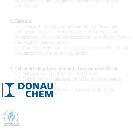
seiner Daten bekannt zu geben oder deren Löschung zu
veranlassen.
Haftung
8.1. Sofern Materialien zum unentgeltlichen Download
bereitgestellt werden, ist eine Haftung für die Sach- und
Rechtsmängel der jeweiligen Informationen, außer bei Vorsatz
oder Arglist, ausgeschlossen.
8.2. Eine Virenfreiheit der Website wird von der Donauchem
trotz laufender Wartung nicht garantiert.
Nebenabreden, Gerichtsstand, Anwendbares Recht
9.1. Nebenabreden bedürfen der Schriftform.
9.2. Gerichtsstand ist das sachlich in Betracht kommende
Gericht in Wien.
9.3. Anwendbares Recht ist das österreichische Recht.