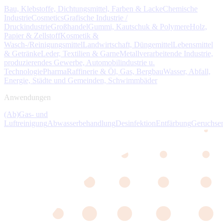
Bau, Klebstoffe, Dichtungsmittel, Farben & Lacke
Chemische
Industrie
Cosmetics
Grafische Industrie /
Druckindustrie
Großhandel
Gummi, Kautschuk & Polymere
Holz,
Papier & Zellstoff
Kosmetik &
Wasch-/Reinigungsmittel
Landwirtschaft, Düngemittel
Lebensmittel
& Getränke
Leder, Textilien & Garne
Metallverarbeitende Industrie,
produzierendes Gewerbe, Automobilindustrie u.
Technologie
Pharma
Raffinerie & Öl, Gas, Bergbau
Wasser, Abfall,
Energie, Städte und Gemeinden, Schwimmbäder
Anwendungen
(Ab)Gas- und
Luftreinigung
Abwasserbehandlung
Desinfektion
Entfärbung
Geruchse